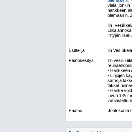
olemaan n.
vielä jonkin
hankkeen alue
olemaan n. 
Iin vesilii
Liikalannoka
liittyjän li
Esittelijä
Iin Vesiliike
Päätösesitys
Iin vesiliik
reunaehdoin
- Hankkeen s
- Linjojen kä
samoja takso
taksat hinna
- Hanke void
luvun 18§ mu
vahvistettu I
Päätös
Johtokunta 