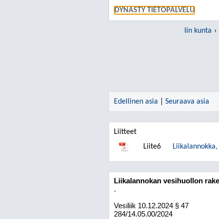
DYNASTY TIETOPALVELU
Iin kunta
Edellinen asia
|
Seuraava asia
Liitteet
Liite6
Liikalannokka, 
Liikalannokan vesihuollon rak
.
Vesiliik
10.12.2024
§ 47
284/14.05.00/2024