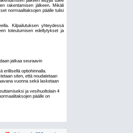
kentamisen jälkeen liittyjiä tulee
jen rakentamisen jälkeen. Mikäli
kset normaalitaksojen päälle tulisi
eella. Kilpailutuksen yhteydessä
een toteutumisen edellytykset ja
oidaan jatkaa seuraavin
illisellä optiohinnalla.
istetaan siten, että noudatetaan
uraavana vuonna sekä lasketaan
uttamiseksi ja vesihuoltolain 4
 normaalitaksojen päälle on