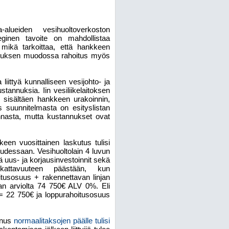
-alueiden vesihuoltoverkoston
teginen tavoite on mahdollistaa
 mikä tarkoittaa, että hankkeen
kutuksen muodossa rahoitus myös
iittyä kunnalliseen vesijohto- ja
ustannuksia. Iin vesiliikelaitoksen
sisältäen hankkeen urakoinnin,
s suunnitelmasta on esityslistan
kinnasta, mutta kustannukset ovat
een vuosittainen laskutus tulisi
uudessaan. Vesihuoltolain 4 luvun
lä uus- ja korjausinvestoinnit sekä
uskattavuuteen päästään, kun
tusosuus + rakennettavan linjan
n arviolta 74
750€ ALV 0%. Eli
= 22
750€ ja loppurahoitusosuus
annus
normaalitaksojen päälle tulisi