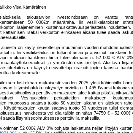
ällikkö Visa Kämäräinen
kelaitoksella talousarvion investointiosaan on varattu ranta
akentamiseen 50
000€:n määräraha. Iin vesiliikelaitoksen stra
erkoston laajeneminen kustannuskattavuusperiaatteita noudattaen,
t kattamisen lisäksi verkoston elinkaaren aikana tulee saada las
neeraukselle.
 alueelta on käyty neuvotteluja muutaman vuoden mahdollisuudesta l
stoihin. Iin vesiliikelaitos on tutkinut asiaa ja arvioinut hankkeen k
vion mukaan hankkeen hinta tulee olemaan n. 52
000 € ALV 0% 
 maankäyttökorvaukset ja ympäristön siistimistyöt. Alustava linjau
Iin vesiliikelaitos on käynyt neuvotteluja urakoitsijoiden kanssa han
vottua korkeammalle.
elaitoksen laskelman mukaisesti vuoden 2025 yksikköhinnoilla hankk
tavan liittymishalukkuuskyselyn arviolta n. 1 495 €/vuosi kokonais
sti vesihuollosta perittävien maksujen tulee kattaa pitkällä aikavälil
annukset. Vesihuoltolain periaatteiden mukaiseen kustann
jen muodossa saatava tuotto 50 vuoden aikana on laitoksen rahoi
s. Käyttömaksujen kautta saatava tuotto 50 vuodessa tulisi olemaa
hoitusosuus hankkeesta voi olla tällöin enintään 74750 € - 52
000€ 
si saada liittymissopimuksessa perittävillä maksuilla.
viohinnan 52
000€ ALV 0% pohjalta laskettuna neljän liittyjän kust