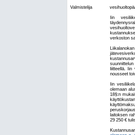
Valmistelija
vesihuoltopä
Iin vesilii
täydennysr
vesihuoltov
kustannukse
verkoston sa
Liikalanokan
jätevesiverko
kustannusar
suunnittelun
liitteellä. 
nousseet toi
Iin vesiliik
olemaan alus
18§:n mukaise
käyttökust
käyttömaksu
peruskorjau
laitoksen ra
29
250 € tuli
Kustannusar