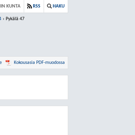
IIN KUNTA
RSS
HAKU
4
Pykälä 47
e
Kokousasia PDF-muodossa