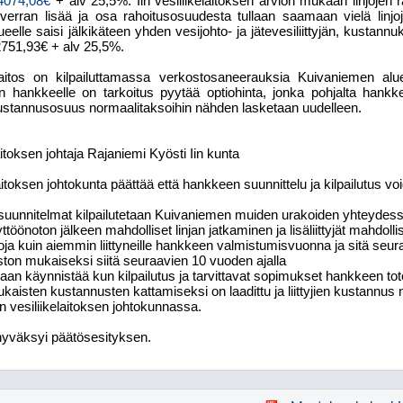
 4074,08€
+ alv 25,5%. Iin vesiliikelaitoksen arvion mukaan linjojen ra
 verran lisää ja osa rahoitusosuudesta tullaan saamaan vielä linjo
elle saisi jälkikäteen yhden vesijohto- ja jätevesiliittyjän, kustannu
2751,93€ + alv 25,5%.
kelaitos on kilpailuttamassa verkostosaneerauksia Kuivaniemen alu
n hankkeelle on tarkoitus pyytää optiohinta, jonka pohjalta hankk
säkustannusosuus normaalitaksoihin nähden lasketaan uudelleen.
laitoksen johtaja Rajaniemi Kyösti Iin kunta
elaitoksen johtokunta päättää että hankkeen suunnittelu ja kilpailutus v
:
uunnitelmat kilpailutetaan Kuivaniemen muiden urakoiden yhteydessä er
yttöönoton jälkeen mahdolliset linjan jatkaminen ja lisäliittyjät mahdoll
ja kuin aiemmin liittyneille hankkeen valmistumisvuonna ja sitä se
ston mukaiseksi siitä seuraavien 10 vuoden ajalla
aan käynnistää kun kilpailutus ja tarvittavat sopimukset hankkeen tote
kaisten kustannusten kattamiseksi on laadittu ja liittyjien kustannus
in vesiliikelaitoksen johtokunnassa.
hyväksyi päätösesityksen.