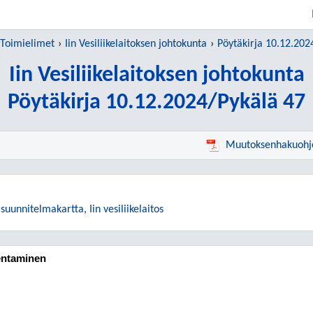
SIIRRY SUORAAN PÄÄSISÄLTÖÖN
Toimielimet
Iin Vesiliikelaitoksen johtokunta
Pöytäkirja 10.12.202
Iin Vesiliikelaitoksen johtokunta
Pöytäkirja 10.12.2024/Pykälä 47
Muutoksenhakuohj
suunnitelmakartta, Iin vesiliikelaitos
entaminen