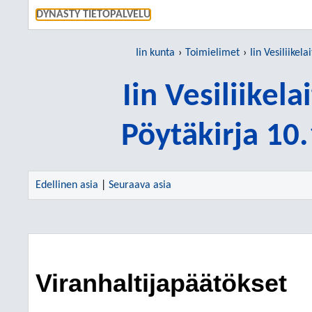
SIIRRY S
DYNASTY TIETOPALVELU
Iin kunta
Toimielimet
Iin Vesiliikel
Iin Vesiliikel
Pöytäkirja 10
Edellinen asia
|
Seuraava asia
Viranhaltijapäätökset