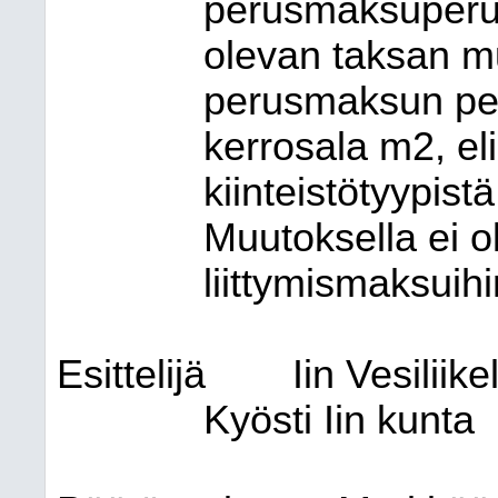
perusmaksuperus
olevan taksan m
perusmaksun per
kerrosala m2, el
kiinteistötyypistä
Muutoksella ei o
liittymismaksuihi
Esittelijä
Iin Vesiliik
Kyösti Iin kunta