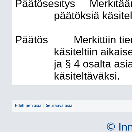
Päätösesitys
Merkitään
päätöksiä käsitel
Päätös
Merkittiin ti
käsiteltiin aika
ja § 4 osalta asi
käsiteltäväksi.
Edellinen asia
|
Seuraava asia
© Inn