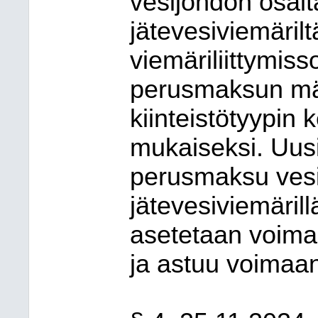
vesijohdon osalt
jätevesiviemäril
viemäriliittymi
perusmaksun mä
kiinteistötyypin
mukaiseksi. Uusi
perusmaksu vesi
jätevesiviemäril
asetetaan voima
ja astuu voimaa